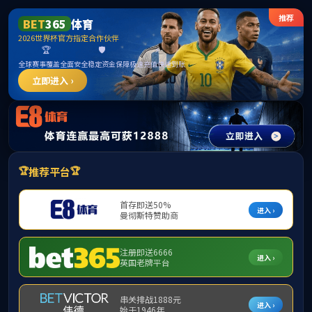
******
首页
学院概况
党建工作
/
您的位置:
首页
36
本科生教育
研究生教育
国际化教育