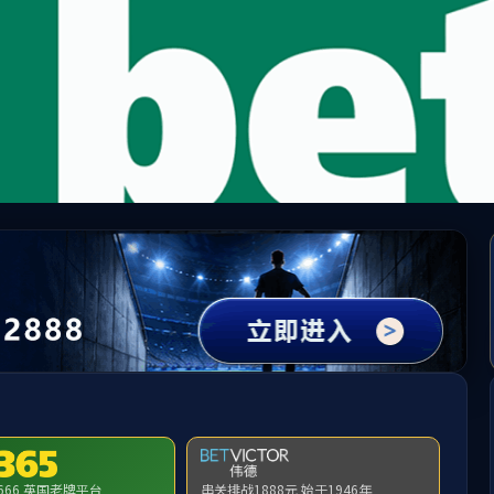
中国·best365英国在线体育(股份)有限公司-Official Platfor
师资队伍
365英国在线体育
学科建
/
/
工作
工作机构
学院团委
首页
上一页
1
下一页
共0条记录