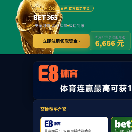
******
首页
学院概况
党建工作
/
您的位置:
首页
学生
工作机构
教育管理
学生服务